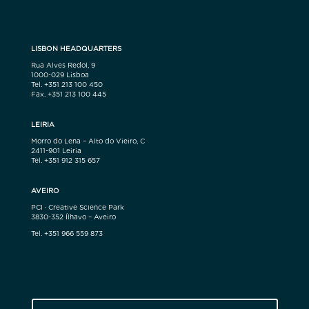
LISBON HEADQUARTERS
Rua Alves Redol, 9
1000-029 Lisboa
Tel. +351 213 100 450
Fax. +351 213 100 445
LEIRIA
Morro do Lena – Alto do Vieiro, C
2411-901 Leiria
Tel. +351 912 315 657
AVEIRO
PCI · Creative Science Park
3830-352 Ílhavo – Aveiro
Tel. +351 966 559 873