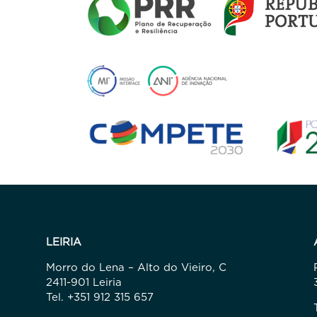
LEIRIA
Morro do Lena – Alto do Vieiro, C
2411-901 Leiria
Tel. +351 912 315 657