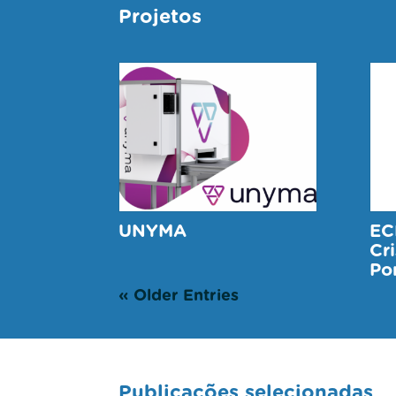
Projetos
UNYMA
EC
Cri
Po
« Older Entries
Publicações selecionadas