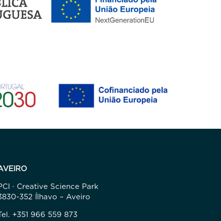
AVEIRO
PCI · Creative Science Park
3830-352 Ílhavo – Aveiro
Tel. +351 966 559 873