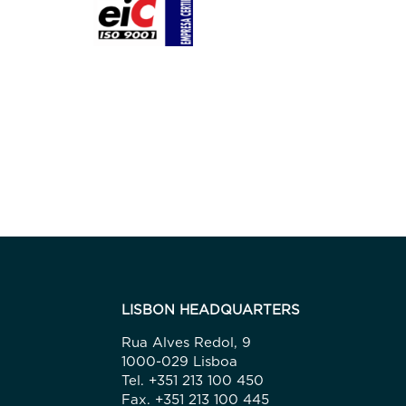
LISBON HEADQUARTERS
Rua Alves Redol, 9
1000-029 Lisboa
Tel. +351 213 100 450
Fax. +351 213 100 445