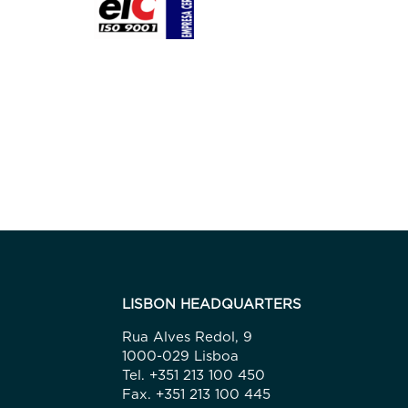
LISBON HEADQUARTERS
Rua Alves Redol, 9
1000-029 Lisboa
Tel. +351 213 100 450
Fax. +351 213 100 445