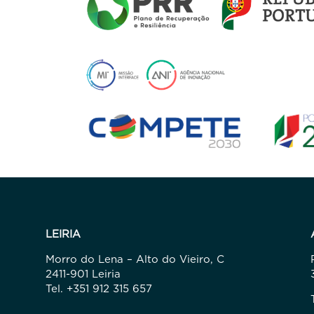
LEIRIA
Morro do Lena – Alto do Vieiro, C
2411-901 Leiria
Tel. +351 912 315 657