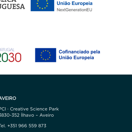
AVEIRO
PCI · Creative Science Park
3830-352 Ílhavo – Aveiro
Tel. +351 966 559 873