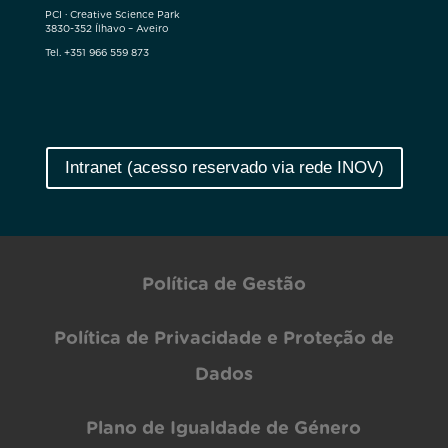
PCI · Creative Science Park
3830-352 Ílhavo – Aveiro
Tel. +351 966 559 873
Intranet (acesso reservado via rede INOV)
Política de Gestão
Política de Privacidade e Proteção de
Dados
Plano de Igualdade de Género