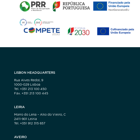
LISBON HEADQUARTERS
Rua Alves Redol, 9
1000-029 Lisboa
Tel. +351 213 100 450
Fax. +351 213 100 445
LEIRIA
Morro do Lena – Alto do Vieiro, C
2411-901 Leiria
Tel. +351 912 315 657
AVEIRO