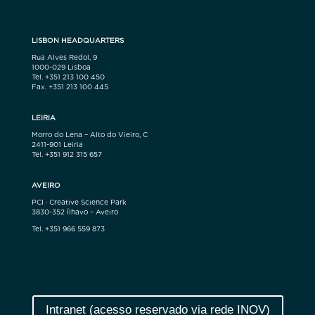
LISBON HEADQUARTERS
Rua Alves Redol, 9
1000-029 Lisboa
Tel. +351 213 100 450
Fax. +351 213 100 445
LEIRIA
Morro do Lena – Alto do Vieiro, C
2411-901 Leiria
Tel. +351 912 315 657
AVEIRO
PCI · Creative Science Park
3830-352 Ílhavo – Aveiro
Tel. +351 966 559 873
Intranet (acesso reservado via rede INOV)