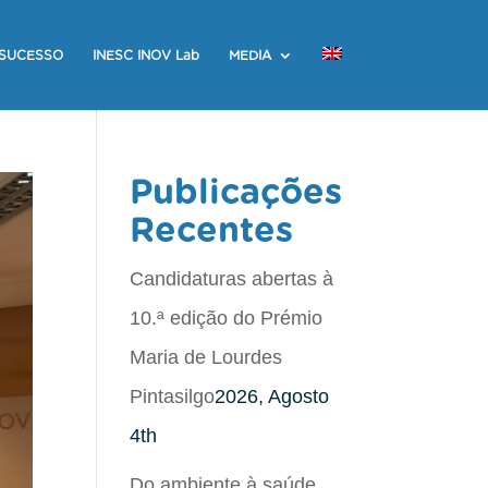
 SUCESSO
INESC INOV Lab
MEDIA
Publicações
Recentes
Candidaturas abertas à
10.ª edição do Prémio
Maria de Lourdes
Pintasilgo
2026, Agosto
4th
Do ambiente à saúde