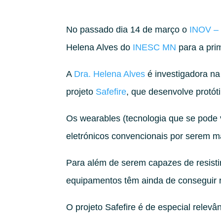
No passado dia 14 de março o
INOV –
Helena Alves do
INESC MN
para a pri
A
Dra. Helena Alves
é investigadora na
projeto
Safefire
, que desenvolve protót
Os wearables (tecnologia que se pode v
eletrónicos convencionais por serem ma
Para além de serem capazes de resistir
equipamentos têm ainda de conseguir re
O projeto Safefire é de especial relevâ