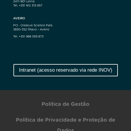
2411-901 Leiria
Tel. +351 912 315 657
AVEIRO
PCI · Creative Science Park
3830-352 Ílhavo – Aveiro
Tel. +351 966 559 873
Intranet (acesso reservado via rede INOV)
Política de Gestão
Política de Privacidade e Proteção de
Dados