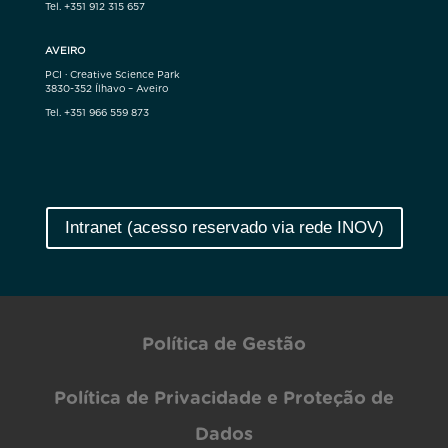
Tel. +351 912 315 657
AVEIRO
PCI · Creative Science Park
3830-352 Ílhavo – Aveiro
Tel. +351 966 559 873
Intranet (acesso reservado via rede INOV)
Política de Gestão
Política de Privacidade e Proteção de
Dados