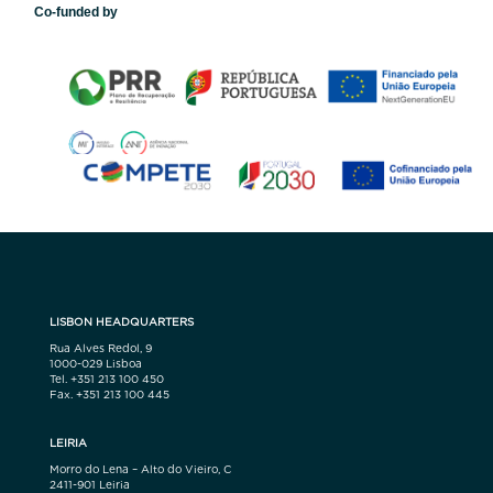
Co-funded by
LISBON HEADQUARTERS
Rua Alves Redol, 9
1000-029 Lisboa
Tel. +351 213 100 450
Fax. +351 213 100 445
LEIRIA
Morro do Lena – Alto do Vieiro, C
2411-901 Leiria