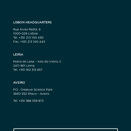
LISBON HEADQUARTERS
Rua Alves Redol, 9
1000-029 Lisboa
Tel. +351 213 100 450
Fax. +351 213 100 445
LEIRIA
Morro do Lena – Alto do Vieiro, C
2411-901 Leiria
Tel. +351 912 315 657
AVEIRO
PCI · Creative Science Park
3830-352 Ílhavo – Aveiro
Tel. +351 966 559 873