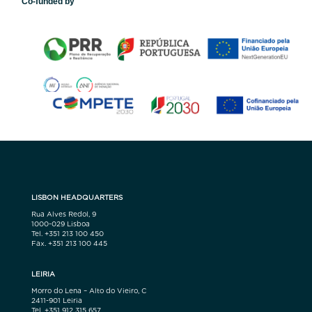
Co-funded by
LISBON HEADQUARTERS
Rua Alves Redol, 9
1000-029 Lisboa
Tel. +351 213 100 450
Fax. +351 213 100 445
LEIRIA
Morro do Lena – Alto do Vieiro, C
2411-901 Leiria
Tel. +351 912 315 657