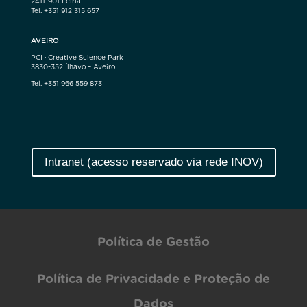
2411-901 Leiria
Tel. +351 912 315 657
AVEIRO
PCI · Creative Science Park
3830-352 Ílhavo – Aveiro
Tel. +351 966 559 873
Intranet (acesso reservado via rede INOV)
Política de Gestão
Política de Privacidade e Proteção de
Dados