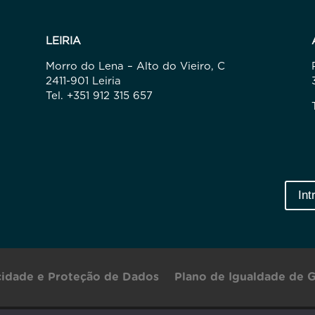
LEIRIA
Morro do Lena – Alto do Vieiro, C
2411-901 Leiria
Tel. +351 912 315 657
Int
acidade e Proteção de Dados
Plano de Igualdade de 