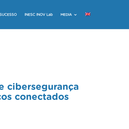
 SUCESSO
INESC INOV Lab
MEDIA
e cibersegurança
cos conectados