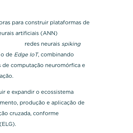
ras para construir plataformas de
rais artificiais (ANN)
eurais
spiking
io de
Edge IoT
, combinando
os de computação neuromórfica e
ação.
ir e expandir o ecossistema
imento, produção e aplicação de
ação cruzada, conforme
(ELG).