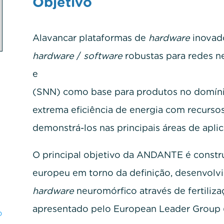
Objetivo
Alavancar plataformas de
hardware
inovado
hardware
/
software
robustas para redes neu
e redes n
(SNN) como base para produtos no domín
extrema eficiência de energia com recurs
demonstrá-los nas principais áreas de aplic
O principal objetivo da ANDANTE é constru
europeu em torno da definição, desenvolv
hardware
neuromórfico através de fertiliz
apresentado pelo European Leader Group 
o