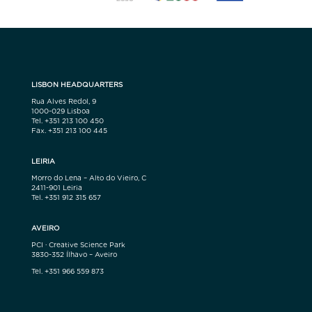
LISBON HEADQUARTERS
Rua Alves Redol, 9
1000-029 Lisboa
Tel. +351 213 100 450
Fax. +351 213 100 445
LEIRIA
Morro do Lena – Alto do Vieiro, C
2411-901 Leiria
Tel. +351 912 315 657
AVEIRO
PCI · Creative Science Park
3830-352 Ílhavo – Aveiro
Tel. +351 966 559 873