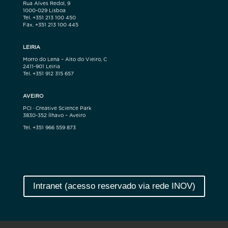
Rua Alves Redol, 9
1000-029 Lisboa
Tel. +351 213 100 450
Fax. +351 213 100 445
LEIRIA
Morro do Lena – Alto do Vieiro, C
2411-901 Leiria
Tel. +351 912 315 657
AVEIRO
PCI · Creative Science Park
3830-352 Ílhavo – Aveiro
Tel. +351 966 559 873
Intranet (acesso reservado via rede INOV)